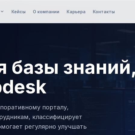
Кейсы
О компании
Карьера
Контакты
UX/UI-аудит
Понятная основа для редизайна
Интеграции
я базы знаний
Согласованная схема обменов
DevOps
pdesk
Предсказуемые релизы
Доведение до прода
Понятно, можно ли запускаться сейчас
рпоративному порталу,
трудникам, классифицирует
омогает регулярно улучшать