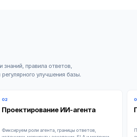
и знаний, правила ответов,
л регулярного улучшения базы.
02
0
Проектирование ИИ-агента
Фиксируем роли агента, границы ответов,
П
источники, маршруты эскалации, SLA и метрики
а