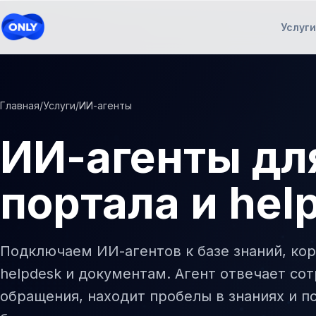
Услуги
Аудит кода
Главная
/
Услуги
/
ИИ-агенты
Понимание состояния системы
ТЗ на ПО
ИИ-агенты дл
Документ для оценки подрядчиками
QA и приемка
портала и hel
Понятная картина качества
ИИ-агенты
Первый ИИ-агент в работе
Подключаем ИИ-агентов к базе знаний, ко
AI-CRM
ИИ-агенты работают внутри текущей
helpdesk и документам. Агент отвечает со
CRM
обращения, находит пробелы в знаниях и п