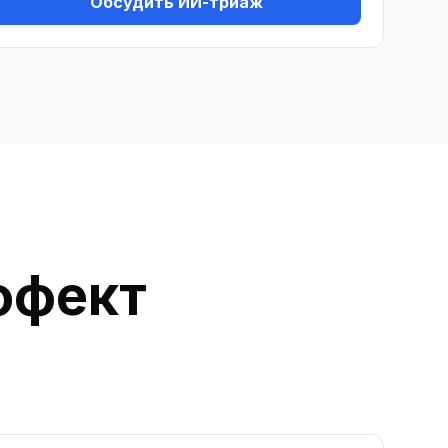
Обсудить ИИ-триаж
ффект