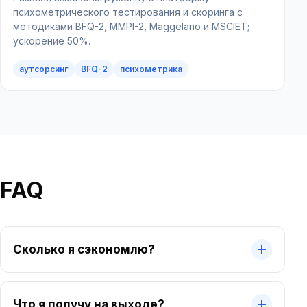
психометрического тестирования и скоринга с
методиками BFQ-2, MMPI-2, Maggelano и MSCIET;
ускорение 50%.
HRTech
аутсорсинг
личный кабинет
HR-портал
обратная связь
финтех
BFQ-2
страхование
психометрика
employee experience
enterprise
enterprise
FAQ
Сколько я сэкономлю?
Что я получу на выходе?