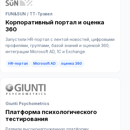
FUN&SUN / ТТ-Трэвел
Корпоративный портал и оценка
360
Запустили HR-портал с лентой новостей, цифровыми
профилями, группами, базой знаний и оценкой 360;
интеграции Microsoft AD, 1С и Exchange.
1С
КА 2.5
миграция
HR-портал
Microsoft AD
оценка 360
HR-аналитика
дашборды
BI
опросы
обратная связь
enterprise
Giunti Psychometrics
Платформа психологического
тестирования
Развили высоконагруженную платформу