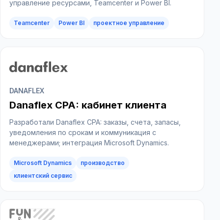
управление ресурсами, Teamcenter и Power BI.
eNPS
опросы
HR
Kafka
DWH
интеграции
оценка 360
HRTech
обратная связь
Teamcenter
Power BI
проектное управление
DANAFLEX
Danaflex CPA: кабинет клиента
Разработали Danaflex CPA: заказы, счета, запасы,
уведомления по срокам и коммуникация с
менеджерами; интеграция Microsoft Dynamics.
Microsoft Dynamics
производство
корпоративный портал
обратная связь
HR
enterprise
MedTech
ИИ-чат
клиентский сервис
руководители
обратная связь
HR