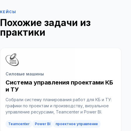
КЕЙСЫ
Похожие задачи из
практики
Силовые машины
Система управления проектами КБ
и ТУ
Собрали систему планирования работ для КБ и ТУ:
графики по проектам и производству, визуальное
управление ресурсами, Teamcenter и Power BI.
eNPS
опросы
HR
Kafka
DWH
интеграции
оценка 360
HRTech
обратная связь
Teamcenter
Power BI
проектное управление