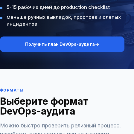
5-15 рабочих дней до production checklist
меньше ручных выкладок, простоев и слепых
инцидентов
Получить план DevOps-аудита
ФОРМАТЫ
Выберите формат
DevOps-аудита
Можно быстро проверить релизный процесс,
разобрать один продукт или подготовить