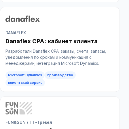
DANAFLEX
Danaflex CPA: кабинет клиента
Разработали Danaflex CPA: заказы, счета, запасы,
уведомления по срокам и коммуникация с
менеджерами; интеграция Microsoft Dynamics.
Microsoft Dynamics
производство
корпоративный портал
обратная связь
HR
enterprise
MedTech
ИИ-чат
клиентский сервис
руководители
обратная связь
HR
FUN&SUN / ТТ-Трэвел