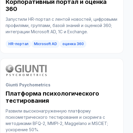
Корпоративный портал и оценка
360
Запустили HR-портал с лентой новостей, цифровыми
профилями, группами, базой знаний и оценкой 360;
интеграции Microsoft AD, 1С и Exchange.
1С
КА 2.5
миграция
HR-портал
Microsoft AD
оценка 360
HR-аналитика
дашборды
BI
опросы
обратная связь
enterprise
Giunti Psychometrics
Платформа психологического
тестирования
Развили высоконагруженную платформу
психометрического тестирования и скоринга с
методиками BFQ-2, MMPI-2, Maggelano и MSCIET;
ускорение 50%.