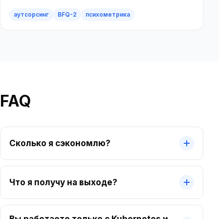
HRTech
аутсорсинг
личный кабинет
HR-портал
обратная связь
финтех
BFQ-2
страхование
психометрика
employee experience
enterprise
enterprise
FAQ
Сколько я сэкономлю?
Что я получу на выходе?